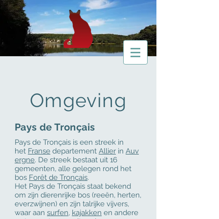
Omgeving
Pays de Tronçais
Pays de Tronçais is een streek in
het
Franse
departement
Allier
in
Auv
ergne
. De streek bestaat uit 16
gemeenten, alle gelegen rond het
bos
Forêt de Tronçais
.
Het Pays de Tronçais staat bekend
om zijn dierenrijke bos (reeën, herten,
everzwijnen) en zijn talrijke vijvers,
waar aan
surfen
,
kajakken
en andere