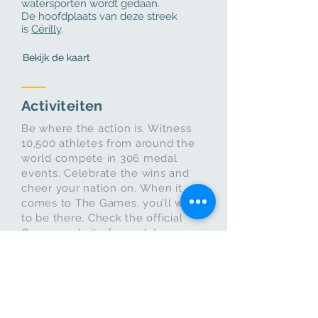
watersporten wordt gedaan.
De hoofdplaats van deze streek
is
Cérilly
.
Bekijk de kaart
Activiteiten
Be where the action is. Witness
10,500 athletes from around the
world compete in 306 medal
events. Celebrate the wins and
cheer your nation on. When it
comes to The Games, you’ll want
to be there.
Check the official
Games website for updates on
events and locations
Le Matou Roux
L'Huilerie